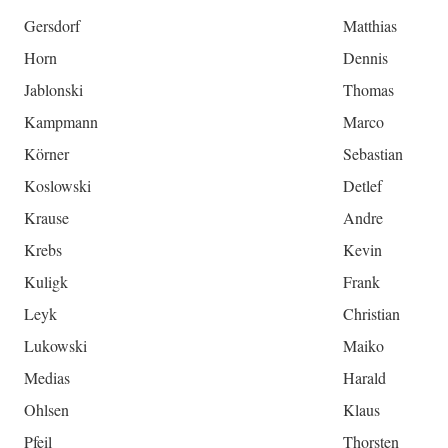
Gersdorf
Matthias
Horn
Dennis
Jablonski
Thomas
Kampmann
Marco
Körner
Sebastian
Koslowski
Detlef
Krause
Andre
Krebs
Kevin
Kuligk
Frank
Leyk
Christian
Lukowski
Maiko
Medias
Harald
Ohlsen
Klaus
Pfeil
Thorsten