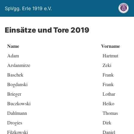
SpVgg. Erle 1919 e.V.
Einsätze und Tore 2019
Name
Vorname
Adam
Hartmut
Arslanmirze
Zeki
Baschek
Frank
Bogdanski
Frank
Brieger
Lothar
Buczkowski
Heiko
Dahlmann
Thomas
Drogies
Dirk
Filzkowski
Daniel