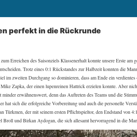
en perfekt in die Rückrunde
 zum Erreichen des Saisonziels Klassenerhalt konnte unsere Erste am g
 entscheiden. Trotz eines 0:1 Rückstandes zur Halbzeit konnten die Man
iel im zweiten Durchgang so dominieren, dass am Ende ein verdientes 
ike Zapka, der einen lupenreinen Hattrick erzielen konnte. Aber nichts
ht minder erwähnenswert, denn das Auftreten des Teams und die Stimm
er hat sich die erfolgreiche Vorbereitung und auch die personelle Vers
n Türkmen, der mit seinem ersten Pflichtspieltor, den Endstand von 4:1 e
l Broll und Birkan Aydogan, die sich allesamt hervorragend in die Mann