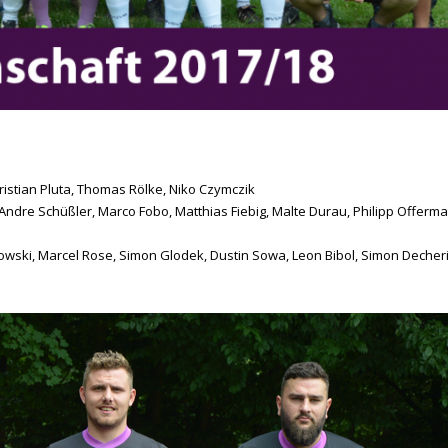
ristian Pluta, Thomas Rölke, Niko Czymczik
Andre Schüßler, Marco Fobo, Matthias Fiebig, Malte Durau, Philipp Offerman
wski, Marcel Rose, Simon Glodek, Dustin Sowa, Leon Bibol, Simon Decher