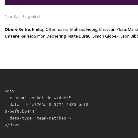
Foto: Sven Sorgenfrei
Obere Reihe:
Philipp Offermanns, Mathias Fiebig, Christian Pluta, Ma
Untere Reihe:
Simon Dechering, Malte Durau, Simon Globek, Leon Bib
<div

  class="fussballde_widget"

  data-id="e7765a48-5774-4480-bcf8-
07bef97b0444"

  data-type="team-matches">

</div>