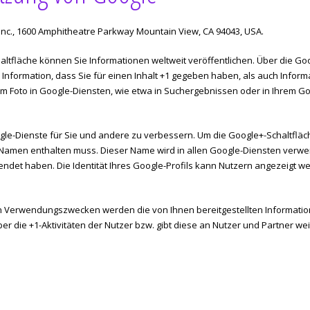
Inc., 1600 Amphitheatre Parkway Mountain View, CA 94043, USA.
ltfläche können Sie Informationen weltweit veröffentlichen. Über die Go
Information, dass Sie für einen Inhalt +1 gegeben haben, als auch Inform
 Foto in Google-Diensten, wie etwa in Suchergebnissen oder in Ihrem Go
ogle-Dienste für Sie und andere zu verbessern. Um die Google+-Schaltflä
ten Namen enthalten muss. Dieser Name wird in allen Google-Diensten ve
endet haben. Die Identität Ihres Google-Profils kann Nutzern angezeigt 
n Verwendungszwecken werden die von Ihnen bereitgestellten Informat
r die +1-Aktivitäten der Nutzer bzw. gibt diese an Nutzer und Partner we