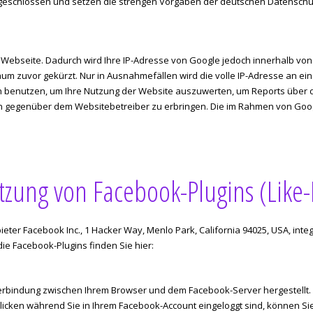
geschlossen und setzen die strengen Vorgaben der deutschen Datenschut
r Webseite. Dadurch wird Ihre IP-Adresse von Google jedoch innerhalb vo
 zuvor gekürzt. Nur in Ausnahmefällen wird die volle IP-Adresse an ein
en benutzen, um Ihre Nutzung der Website auszuwerten, um Reports über 
gegenüber dem Websitebetreiber zu erbringen. Die im Rahmen von Google 
tzung von Facebook-Plugins (Like-
eter Facebook Inc., 1 Hacker Way, Menlo Park, California 94025, USA, int
 die Facebook-Plugins finden Sie hier:
erbindung zwischen Ihrem Browser und dem Facebook-Server hergestellt. F
cken während Sie in Ihrem Facebook-Account eingeloggt sind, können Sie d