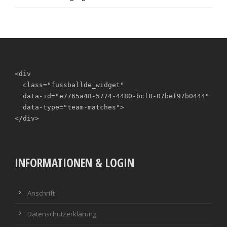
<div

  class="fussballde_widget"

  data-id="e7765a48-5774-4480-bcf8-07bef97b0444"

  data-type="team-matches">

</div>
INFORMATIONEN & LOGIN
Anschrift
Datenschutzerklärung