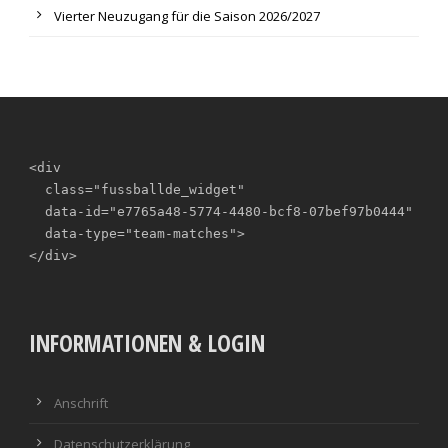
Vierter Neuzugang für die Saison 2026/2027
<div

  class="fussballde_widget"

  data-id="e7765a48-5774-4480-bcf8-07bef97b0444"

  data-type="team-matches">

</div>
INFORMATIONEN & LOGIN
Anschrift
Datenschutzerklärung