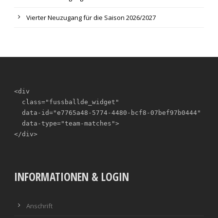
Vierter Neuzugang für die Saison 2026/2027
<div

  class="fussballde_widget"

  data-id="e7765a48-5774-4480-bcf8-07bef97b0444"

  data-type="team-matches">

</div>
INFORMATIONEN & LOGIN
Anschrift