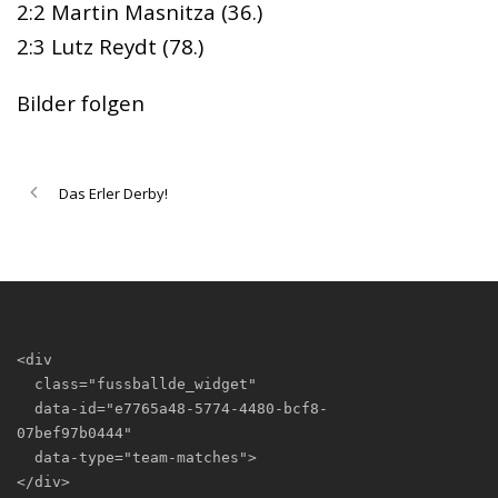
2:2 Martin Masnitza (36.)
2:3 Lutz Reydt (78.)
Bilder folgen
Das Erler Derby!
<div

  class="fussballde_widget"

  data-id="e7765a48-5774-4480-bcf8-
07bef97b0444"

  data-type="team-matches">

</div>