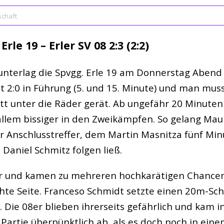
schaft
Erle 19 – Erler SV 08 2:3 (2:2)
nterlag die Spvgg. Erle 19 am Donnerstag Abend 
t 2:0 in Führung (5. und 15. Minute) und man mus
t unter die Räder gerät. Ab ungefähr 20 Minuten
allem bissiger in den Zweikämpfen. So gelang Mau
r Anschlusstreffer, dem Martin Masnitza fünf Min
Daniel Schmitz folgen ließ.
cker und kamen zu mehreren hochkarätigen Chance
hte Seite. Franceso Schmidt setzte einen 20m-Sc
 Die 08er blieben ihrerseits gefährlich und kam i
e Partie überpünktlich ab, als es doch noch in ei