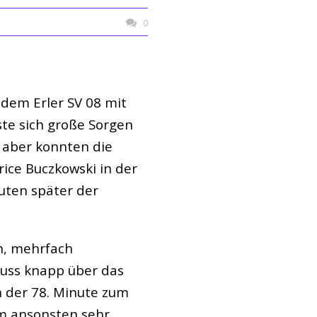
0
dem Erler SV 08 mit
ste sich große Sorgen
 aber konnten die
rice Buczkowski in der
uten später der
n, mehrfach
huss knapp über das
n der 78. Minute zum
nem ansonsten sehr