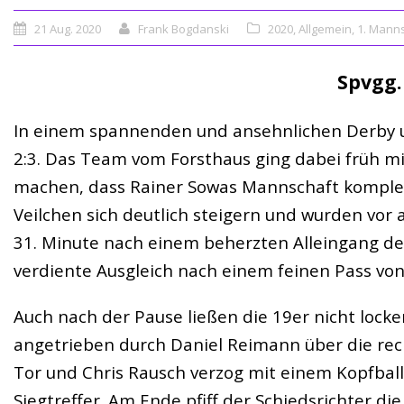
21 Aug. 2020
Frank Bogdanski
2020
,
Allgemein
,
1. Mann
Spvgg. 
In einem spannenden und ansehnlichen Derby u
2:3. Das Team vom Forsthaus ging dabei früh mi
machen, dass Rainer Sowas Mannschaft komplet
Veilchen sich deutlich steigern und wurden vor 
31. Minute nach einem beherzten Alleingang de
verdiente Ausgleich nach einem feinen Pass von 
Auch nach der Pause ließen die 19er nicht lo
angetrieben durch Daniel Reimann über die rec
Tor und Chris Rausch verzog mit einem Kopfball.
Siegtreffer. Am Ende pfiff der Schiedsrichter di