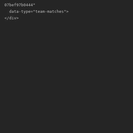
07bef97b0444"

  data-type="team-matches">

</div>