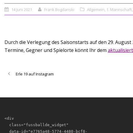
14 Juni 2021
Frank Bogdanski
Allgemein
,
1. Mannschaft
,
Durch die Verlegung des Saisonstarts auf den 29. Augus
Termine, Gegner und Spielorte könnt Ihr dem
aktualisie
Erle 19 auf Instagram
<div

  class="fussballde_widget"

  data-id="e7765a48-5774-4480-bcf8-