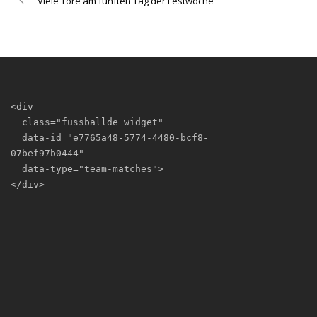
Viele Tore am fünften Tag der Festwoche
<div

  class="fussballde_widget"

  data-id="e7765a48-5774-4480-bcf8-
07bef97b0444"

  data-type="team-matches">

</div>