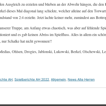
en Ausgleich zu erzielen und blieben an der Abwehr hängen, die den K
el dieses Mal diagonal lang schickte, welcher alleine auf den Torwart 
dstand von 2:4 erzielte. Jetzt lachte keiner mehr, zumindest aus Bottr
 unserer Truppe, am Anfang etwas chaotisch, was aber auf fehlende Spie
oniert und es gab keinen Abriss im Spielfluss. Alles in allem ein schön
r, nur Schalke hat nicht gewonnen!!
Medias, Ohlsen, Drogies, Jablonski, Lukowski, Berkel, Olschewski, Le
ichte AH
,
Spielberichte AH 2022
,
Allgemein
,
News Alte Herren