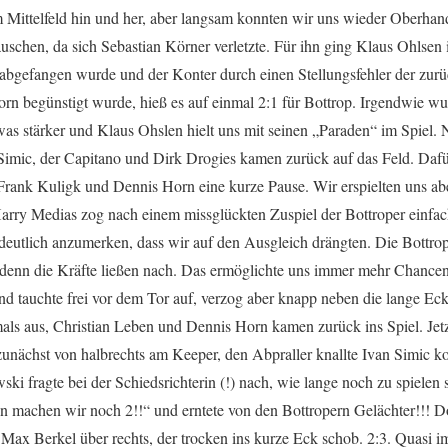
m Mittelfeld hin und her, aber langsam konnten wir uns wieder Oberhan
uschen, da sich Sebastian Körner verletzte. Für ihn ging Klaus Ohlsen 
 abgefangen wurde und der Konter durch einen Stellungsfehler der zur
n begünstigt wurde, hieß es auf einmal 2:1 für Bottrop. Irgendwie wu
as stärker und Klaus Ohslen hielt uns mit seinen „Paraden“ im Spiel. 
imic, der Capitano und Dirk Drogies kamen zurück auf das Feld. Da
 Frank Kuligk und Dennis Horn eine kurze Pause. Wir erspielten uns ab
arry Medias zog nach einem missglückten Zuspiel der Bottroper einfach
r deutlich anzumerken, dass wir auf den Ausgleich drängten. Die Bottro
, denn die Kräfte ließen nach. Das ermöglichte uns immer mehr Chanc
und tauchte frei vor dem Tor auf, verzog aber knapp neben die lange E
als aus, Christian Leben und Dennis Horn kamen zurück ins Spiel. Jet
unächst von halbrechts am Keeper, den Abpraller knallte Ivan Simic ko
ki fragte bei der Schiedsrichterin (!) nach, wie lange noch zu spielen 
nn machen wir noch 2!!“ und erntete von den Bottropern Gelächter!!! D
 Max Berkel über rechts, der trocken ins kurze Eck schob. 2:3. Quasi i