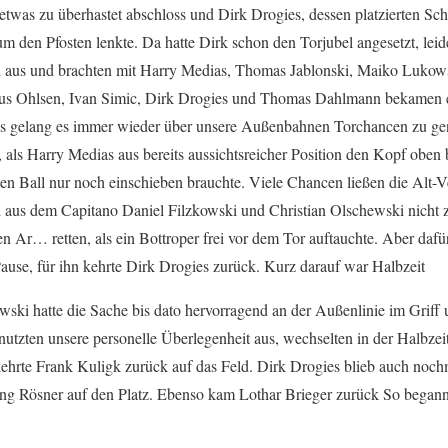
 etwas zu überhastet abschloss und Dirk Drogies, dessen platzierten Sc
m den Pfosten lenkte. Da hatte Dirk schon den Torjubel angesetzt, leid
 aus und brachten mit Harry Medias, Thomas Jablonski, Maiko Lukow
laus Ohlsen, Ivan Simic, Dirk Drogies und Thomas Dahlmann bekamen e
s gelang es immer wieder über unsere Außenbahnen Torchancen zu gene
, als Harry Medias aus bereits aussichtsreicher Position den Kopf obe
den Ball nur noch einschieben brauchte. Viele Chancen ließen die Alt-
 aus dem Capitano Daniel Filzkowski und Christian Olschewski nicht z
 Ar… retten, als ein Bottroper frei vor dem Tor auftauchte. Aber dafür 
use, für ihn kehrte Dirk Drogies zurück. Kurz darauf war Halbzeit
i hatte die Sache bis dato hervorragend an der Außenlinie im Griff 
 nutzten unsere personelle Überlegenheit aus, wechselten in der Halbze
 kehrte Frank Kuligk zurück auf das Feld. Dirk Drogies blieb auch noc
ang Rösner auf den Platz. Ebenso kam Lothar Brieger zurück So began