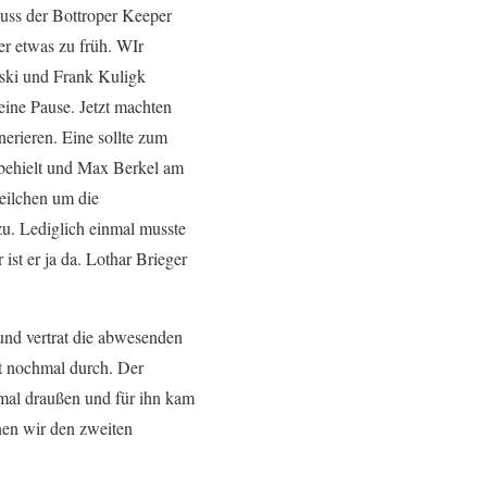
huss der Bottroper Keeper
er etwas zu früh. WIr
ski und Frank Kuligk
ine Pause. Jetzt machten
rieren. Eine sollte zum
n behielt und Max Berkel am
Veilchen um die
u. Lediglich einmal musste
ist er ja da. Lothar Brieger
und vertrat die abwesenden
it nochmal durch. Der
hmal draußen und für ihn kam
nen wir den zweiten