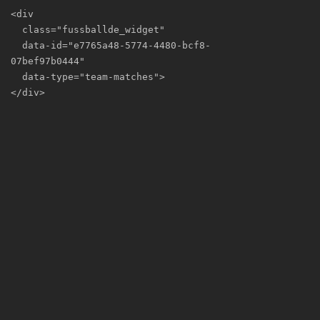
<div

  class="fussballde_widget"

  data-id="e7765a48-5774-4480-bcf8-
07bef97b0444"

  data-type="team-matches">

</div>