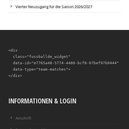
Vierter Neuzugang für die Saison 2026/2027
<div

  class="fussballde_widget"

  data-id="e7765a48-5774-4480-bcf8-07bef97b0444"

  data-type="team-matches">

</div>
INFORMATIONEN & LOGIN
Anschrift