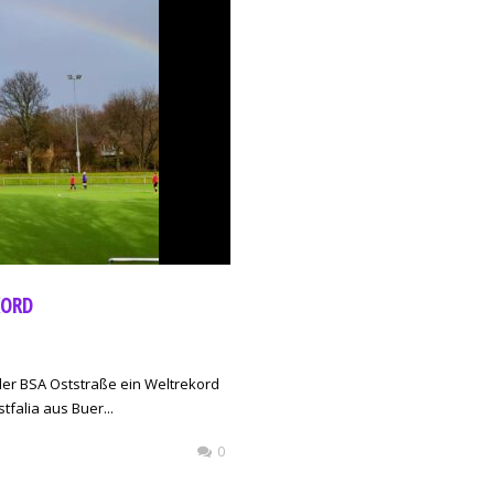
KORD
er BSA Oststraße ein Weltrekord
tfalia aus Buer...
0