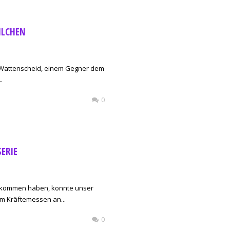
ILCHEN
 Wattenscheid, einem Gegner dem
.
0
SERIE
ekommen haben, konnte unser
m Kräftemessen an...
0