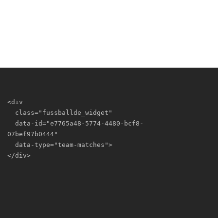
<div

  class="fussballde_widget"

  data-id="e7765a48-5774-4480-bcf8-
07bef97b0444"

  data-type="team-matches">

</div>