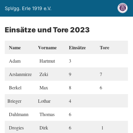
SpVgg. Erle 1919 e.V.
Einsätze und Tore 2023
Name
Vorname
Einsätze
Tore
Adam
Hartmut
3
Arslanmirze
Zeki
9
7
Berkel
Max
8
6
Brieger
Lothar
4
Dahlmann
Thomas
6
Drogies
Dirk
6
1