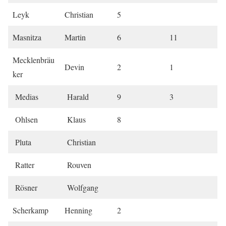
Leyk
Christian
5
Masnitza
Martin
6
11
Mecklenbräu
Devin
2
1
ker
Medias
Harald
9
3
Ohlsen
Klaus
8
Pluta
Christian
Ratter
Rouven
Rösner
Wolfgang
Scherkamp
Henning
2