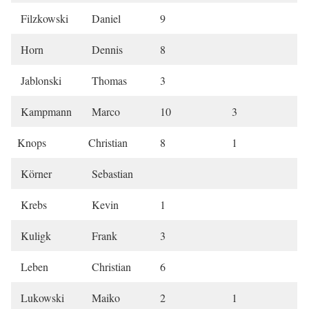
Filzkowski
Daniel
9
Horn
Dennis
8
Jablonski
Thomas
3
Kampmann
Marco
10
3
Knops
Christian
8
1
Körner
Sebastian
Krebs
Kevin
1
Kuligk
Frank
3
Leben
Christian
6
Lukowski
Maiko
2
1