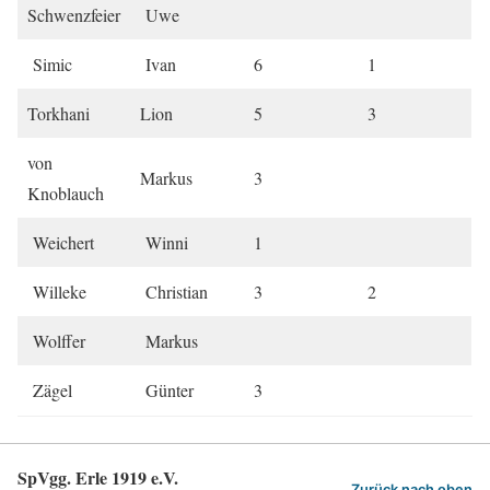
Schwenzfeier
Uwe
Simic
Ivan
6
1
Torkhani
Lion
5
3
von
Markus
3
Knoblauch
Weichert
Winni
1
Willeke
Christian
3
2
Wolffer
Markus
Zägel
Günter
3
SpVgg. Erle 1919 e.V.
Zurück nach oben