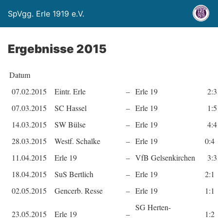
SpVgg. Erle 1919 e.V.
Ergebnisse 2015
Datum
07.02.2015
Eintr. Erle
–
Erle 19
2:
07.03.2015
SC Hassel
–
Erle 19
1:
14.03.2015
SW Bülse
–
Erle 19
4:
28.03.2015
Westf. Schalke
–
Erle 19
0:4
11.04.2015
Erle 19
–
VfB Gelsenkirchen
3:
18.04.2015
SuS Bertlich
–
Erle 19
2:1
02.05.2015
Gencerb. Resse
–
Erle 19
1:1
SG Herten-
23.05.2015
Erle 19
–
1:2