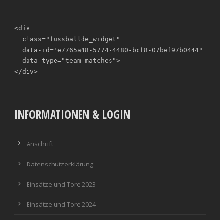
<div

  class="fussballde_widget"

  data-id="e7765a48-5774-4480-bcf8-07bef97b0444"

  data-type="team-matches">

</div>
INFORMATIONEN & LOGIN
Anschrift
Datenschutzerklärung
Einsätze und Tore 2023
Einsätze und Tore 2024