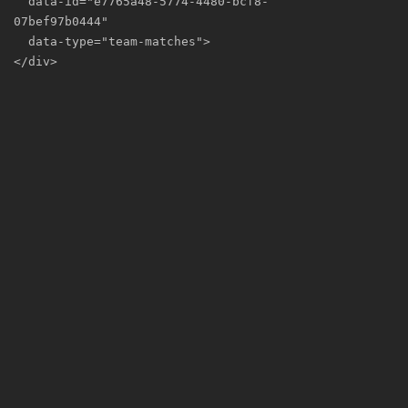
  data-id="e7765a48-5774-4480-bcf8-
07bef97b0444"

  data-type="team-matches">

</div>