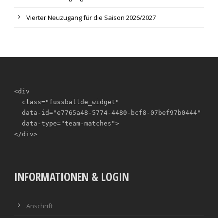
Vierter Neuzugang für die Saison 2026/2027
<div

  class="fussballde_widget"

  data-id="e7765a48-5774-4480-bcf8-07bef97b0444"

  data-type="team-matches">

</div>
INFORMATIONEN & LOGIN
Anschrift