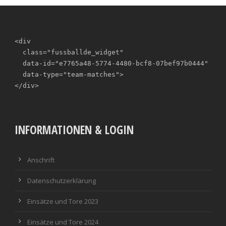
<div

  class="fussballde_widget"

  data-id="e7765a48-5774-4480-bcf8-07bef97b0444"

  data-type="team-matches">

</div>
INFORMATIONEN & LOGIN
Anschrift
Datenschutzerklärung
Einsätze und Tore 2023
Einsätze und Tore 2024