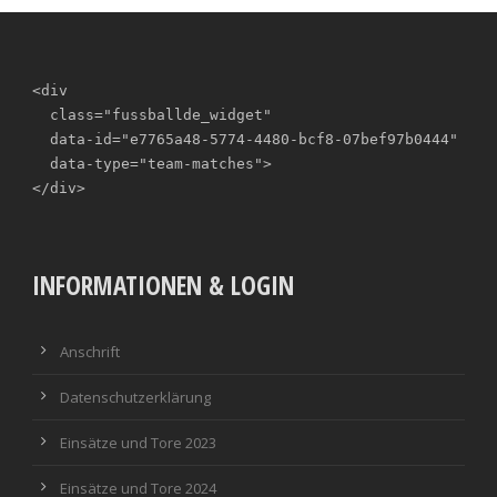
<div

  class="fussballde_widget"

  data-id="e7765a48-5774-4480-bcf8-07bef97b0444"

  data-type="team-matches">

</div>
INFORMATIONEN & LOGIN
Anschrift
Datenschutzerklärung
Einsätze und Tore 2023
Einsätze und Tore 2024