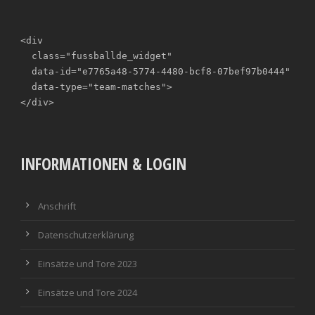
<div

  class="fussballde_widget"

  data-id="e7765a48-5774-4480-bcf8-07bef97b0444"

  data-type="team-matches">

</div>
INFORMATIONEN & LOGIN
Anschrift
Datenschutzerklärung
Einsätze und Tore 2023
Einsätze und Tore 2024