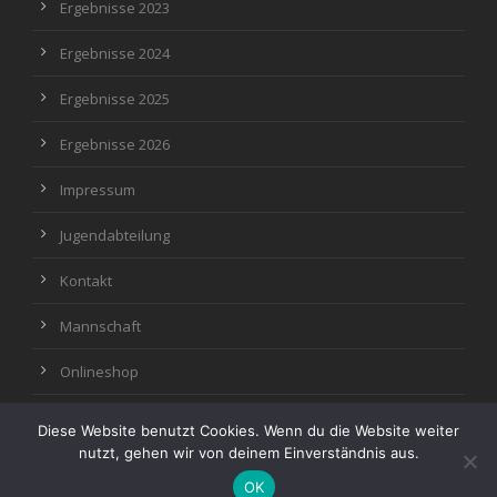
Ergebnisse 2023
Ergebnisse 2024
Ergebnisse 2025
Ergebnisse 2026
Impressum
Jugendabteilung
Kontakt
Mannschaft
Onlineshop
Diese Website benutzt Cookies. Wenn du die Website weiter
nutzt, gehen wir von deinem Einverständnis aus.
OK
© Copyright 2022, SpVgg Erle1919 e.V.