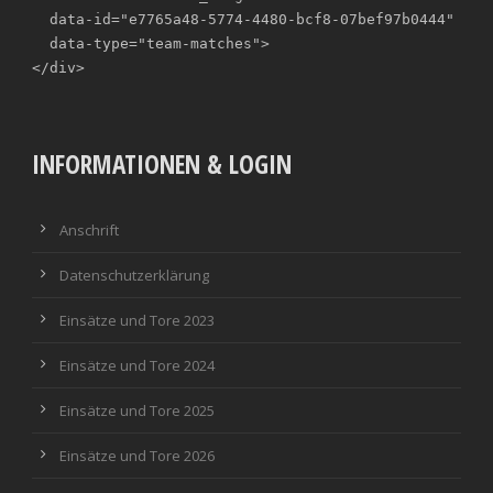
  data-id="e7765a48-5774-4480-bcf8-07bef97b0444"

  data-type="team-matches">

</div>
INFORMATIONEN & LOGIN
Anschrift
Datenschutzerklärung
Einsätze und Tore 2023
Einsätze und Tore 2024
Einsätze und Tore 2025
Einsätze und Tore 2026