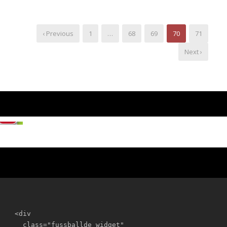
‹ Previous
1
…
68
69
70
71
Next ›
<div

  class="fussballde_widget"
