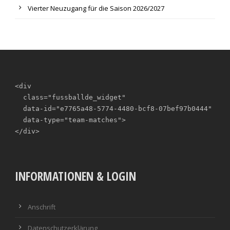
Vierter Neuzugang für die Saison 2026/2027
<div

  class="fussballde_widget"

  data-id="e7765a48-5774-4480-bcf8-07bef97b0444"

  data-type="team-matches">

</div>
INFORMATIONEN & LOGIN
Anschrift
Datenschutzerklärung