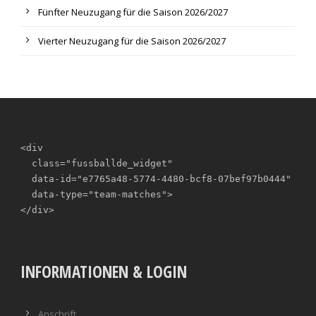
Fünfter Neuzugang für die Saison 2026/2027
Vierter Neuzugang für die Saison 2026/2027
<div

  class="fussballde_widget"

  data-id="e7765a48-5774-4480-bcf8-07bef97b0444"

  data-type="team-matches">

</div>
INFORMATIONEN & LOGIN
Anschrift