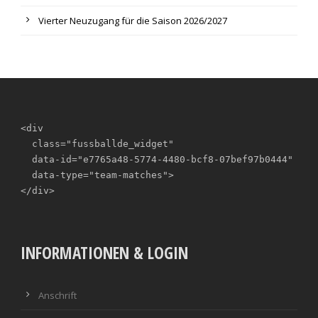
Vierter Neuzugang für die Saison 2026/2027
<div

  class="fussballde_widget"

  data-id="e7765a48-5774-4480-bcf8-07bef97b0444"

  data-type="team-matches">

</div>
INFORMATIONEN & LOGIN
Anschrift