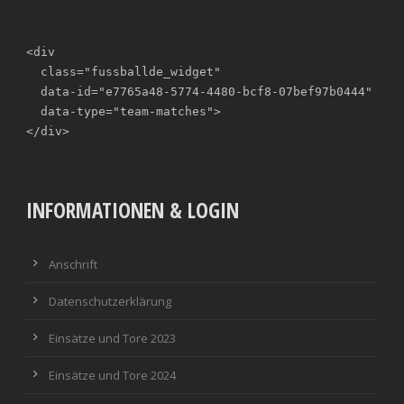
<div

  class="fussballde_widget"

  data-id="e7765a48-5774-4480-bcf8-07bef97b0444"

  data-type="team-matches">

</div>
INFORMATIONEN & LOGIN
Anschrift
Datenschutzerklärung
Einsätze und Tore 2023
Einsätze und Tore 2024