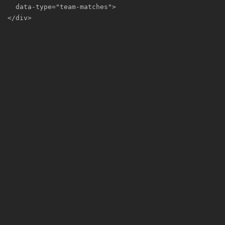
  data-type="team-matches">

</div>