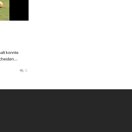
alt konnte
heiden....
0