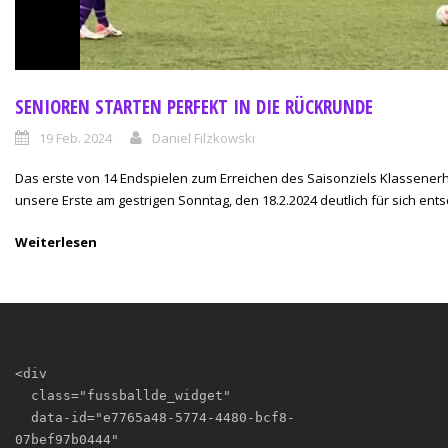
SENIOREN STARTEN PERFEKT IN DIE RÜCKRUNDE
19 Feb. 2024
Daniel Filzkowski
Das erste von 14 Endspielen zum Erreichen des Saisonziels Klassenerh
unsere Erste am gestrigen Sonntag, den 18.2.2024 deutlich für sich entsc
Weiterlesen
<div

  class="fussballde_widget"

  data-id="e7765a48-5774-4480-bcf8-
07bef97b0444"
