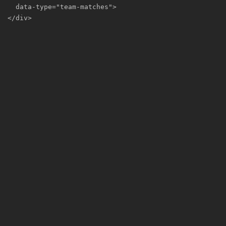
  data-type="team-matches">

</div>