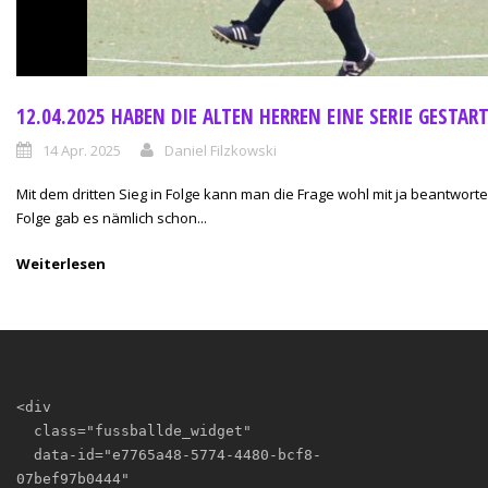
12.04.2025 HABEN DIE ALTEN HERREN EINE SERIE GESTAR
14 Apr. 2025
Daniel Filzkowski
Mit dem dritten Sieg in Folge kann man die Frage wohl mit ja beantworten
Folge gab es nämlich schon...
Weiterlesen
<div

  class="fussballde_widget"

  data-id="e7765a48-5774-4480-bcf8-
07bef97b0444"
