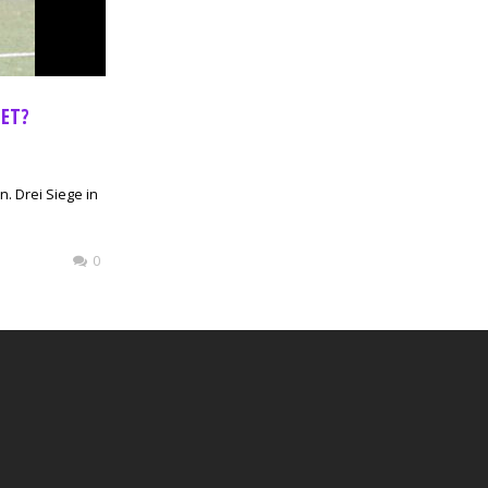
TET?
. Drei Siege in
0