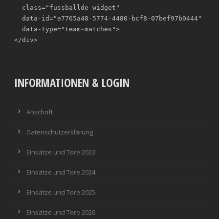
  class="fussballde_widget"

  data-id="e7765a48-5774-4480-bcf8-07bef97b0444"

  data-type="team-matches">

</div>
INFORMATIONEN & LOGIN
Anschrift
Datenschutzerklärung
Einsätze und Tore 2023
Einsätze und Tore 2024
Einsätze und Tore 2025
Einsätze und Tore 2026